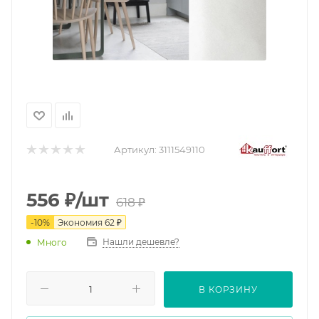
Артикул:
3111549110
556
₽
/шт
618
₽
-
10
%
Экономия
62
₽
Нашли дешевле?
Много
В КОРЗИНУ