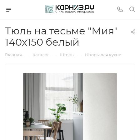
Тюль на тесьме "Мия"
140х150 белый
—
—
—
Главная
Каталог
Шторы
Шторы для кухни