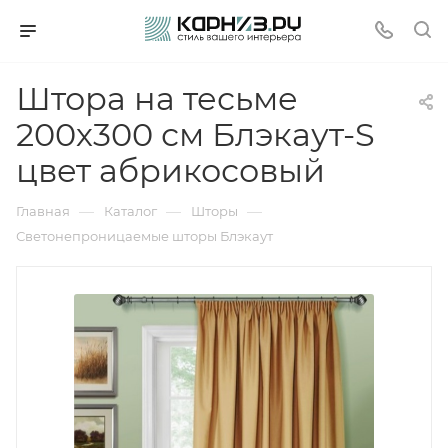
Штора на тесьме
200х300 см Блэкаут-S
цвет абрикосовый
—
—
—
Главная
Каталог
Шторы
Светонепроницаемые шторы Блэкаут