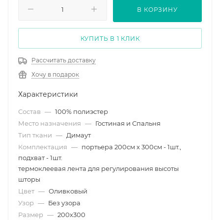
В КОРЗИНУ
КУПИТЬ В 1 КЛИК
Рассчитать доставку
Хочу в подарок
Характеристики
Состав
—
100% полиэстер
Место назначения
—
Гостиная и Спальня
Тип ткани
—
Димаут
Комплектация
—
портьера 200см х 300см - 1шт.,
подхват - 1шт.
термоклеевая лента для регулирования высоты
шторы
Цвет
—
Оливковый
Узор
—
Без узора
Размер
—
200х300