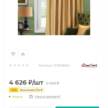
Артикул:
311908620
4 626
₽
/шт
5 140
₽
-
10
%
Экономия
514
₽
Нашли дешевле?
Много