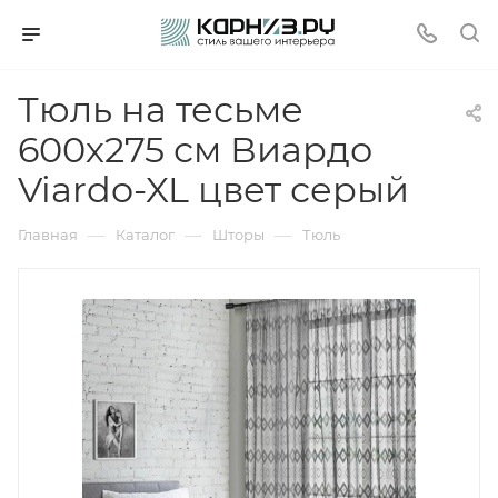
Тюль на тесьме
600х275 см Виардо
Viardo-XL цвет серый
—
—
—
Главная
Каталог
Шторы
Тюль