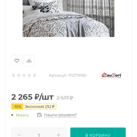
Артикул:
111279160
2 265
₽
/шт
2 517
₽
-
10
%
Экономия
252
₽
Нашли дешевле?
Много
В КОРЗИНУ