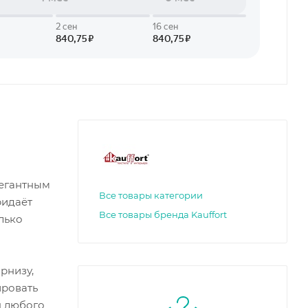
легантным
Все товары категории
ридаёт
Все товары бренда Kauffort
лько
рнизу,
ировать
я любого