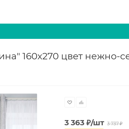
ина" 160х270 цвет нежно-
3 363
₽
/шт
3 737
₽