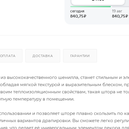
ОПЛАТА
ДОСТАВКА
ГАРАНТИИ
я из высококачественного шенилла, станет стильным и э
обладая мягкой текстурой и выразительным блеском, п
воим теплоизоляционным свойствам, такая штора не то
ртную температуру в помещении.
спользовании и позволяет шторе плавно скользить по ка
личных вариантов драпировки. Вы сможете легко регул
ния, что делает её универсальным элементом декора дл