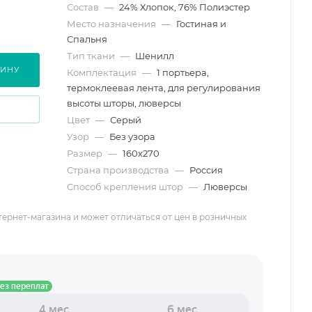
Состав
—
24% Хлопок, 76% Полиэстер
Место назначения
—
Гостиная и
Спальня
Тип ткани
—
Шенилл
ЗИНУ
Комплектация
—
1 портьера,
термоклеевая лента, для регулирования
высоты шторы, люверсы
Цвет
—
Серый
Узор
—
Без узора
Размер
—
160х270
Страна производства
—
Россия
Способ крепления штор
—
Люверсы
тернет-магазина и может отличаться от цен в розничных