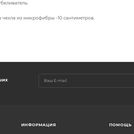
тбеливатель.
а чехла из микрофибры -10 сантиметров.
ших
ИНФОРМАЦИЯ
ПОМОЩЬ