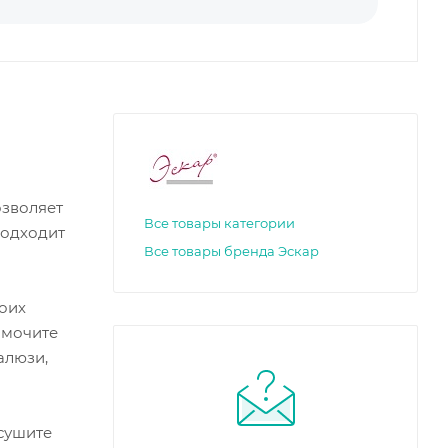
озволяет
Все товары категории
подходит
Все товары бренда Эскар
оих
амочите
алюзи,
ысушите