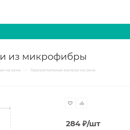
зи из микрофибры
—
и на окна
Горизонтальные жалюзи на окна
284
₽
/шт