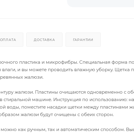
ОПЛАТА
ДОСТАВКА
ГАРАНТИИ
прочного пластика и микрофибры. Специальная форма п
я влаги, и вы можете проводить влажную уборку. Щетка 
еревянных жалюзи.
онтуру жалюзи. Пластины очищаются одновременно с об
ь в стиральной машине. Инструкция по использованию: н
й воды, поместите насадки щетки между пластинами ж
 образом жалюзи будут очищены с обеих сторон.
ть можно как ручным, так и автоматическим способом. В