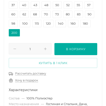
37
40
43
48
50
52
55
57
60
62
68
70
73
80
83
90
98
100
115
120
140
160
180
200
В КОРЗИНУ
КУПИТЬ В 1 КЛИК
Рассчитать доставку
Хочу в подарок
Характеристики
Состав
—
100% Полиэстер
Место назначения
—
Гостиная и Спальня, Дача,