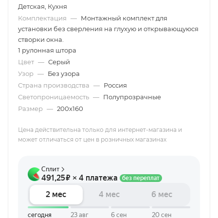
Детская, Кухня
Комплектация
—
Монтажный комплект для
установки без сверления на глухую и открывающуюся
створки окна.
1 рулонная штора
Цвет
—
Серый
Узор
—
Без узора
Страна производства
—
Россия
Светопроницаемость
—
Полупрозрачные
Размер
—
200х160
Цена действительна только для интернет-магазина и
может отличаться от цен в розничных магазинах