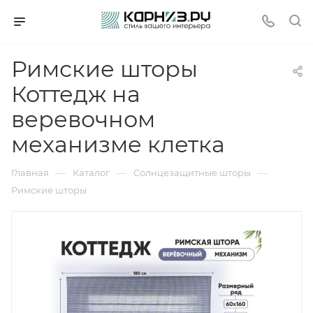
Римские шторы
Коттедж на
веревочном
механизме клетка
—
—
—
Главная
Каталог
Солнцезащитные шторы
Римские шторы