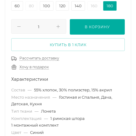
60
80
100
120
140
160
180
В КОРЗИНУ
КУПИТЬ В 1 КЛИК
Рассчитать доставку
Хочу в подарок
Характеристики
Состав
—
55% хлопок, 30% полиэстер, 15% акрил
Место назначения
—
Гостиная и Спальня, Дача,
Детская, Кухня
Тип ткани
—
Лонета
Комплектация
—
1 римская штора
1 монтажный комплект
Цвет
—
Синий