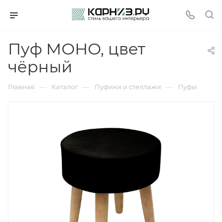
Пуф МОНО, цвет
чёрный
—
—
—
Главная
Каталог
Пуфики и стеллажи
Пуфы