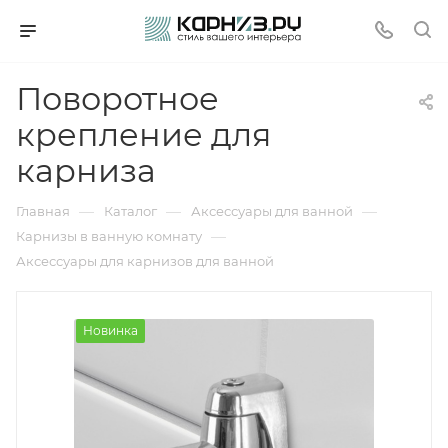
Поворотное
крепление для
карниза
—
—
—
Главная
Каталог
Аксессуары для ванной
—
Карнизы в ванную комнату
Аксессуары для карнизов для ванной
Новинка