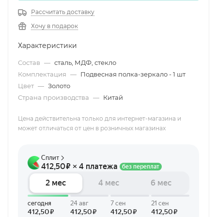
Рассчитать доставку
Хочу в подарок
Характеристики
Состав
—
сталь, МДФ, стекло
Комплектация
—
Подвесная полка-зеркало - 1 шт
Цвет
—
Золото
Страна производства
—
Китай
Цена действительна только для интернет-магазина и
может отличаться от цен в розничных магазинах