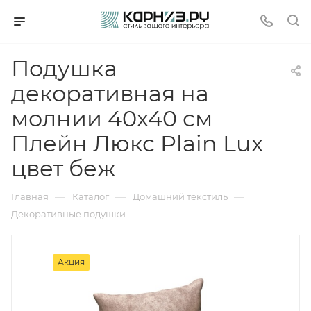
Подушка
декоративная на
молнии 40х40 см
Плейн Люкс Plain Lux
цвет беж
—
—
—
Главная
Каталог
Домашний текстиль
Декоративные подушки
Акция