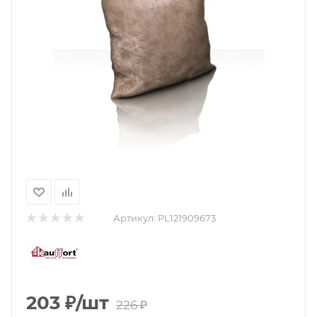
Артикул:
PL121909673
203
₽
/шт
226
₽