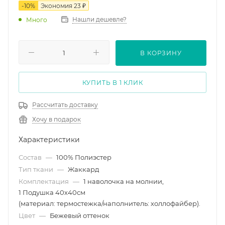
-
10
%
Экономия
23
₽
Нашли дешевле?
Много
В КОРЗИНУ
КУПИТЬ В 1 КЛИК
Рассчитать доставку
Хочу в подарок
Характеристики
Состав
—
100% Полиэстер
Тип ткани
—
Жаккард
Комплектация
—
1 наволочка на молнии,
1 Подушка 40х40см
(материал: термостежка/наполнитель: холлофайбер).
Цвет
—
Бежевый оттенок