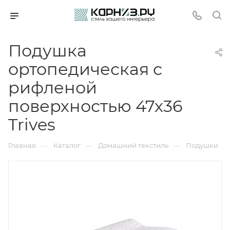
Подушка
ортопедическая с
рифленой
поверхностью 47х36
Trives
—
—
—
Главная
Каталог
Домашний текстиль
Подушки