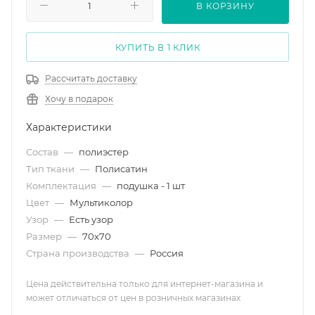
В КОРЗИНУ
КУПИТЬ В 1 КЛИК
Рассчитать доставку
Хочу в подарок
Характеристики
Состав
—
полиэстер
Тип ткани
—
Полисатин
Комплектация
—
подушка - 1 шт
Цвет
—
Мультиколор
Узор
—
Есть узор
Размер
—
70х70
Страна производства
—
Россия
Цена действительна только для интернет-магазина и
может отличаться от цен в розничных магазинах