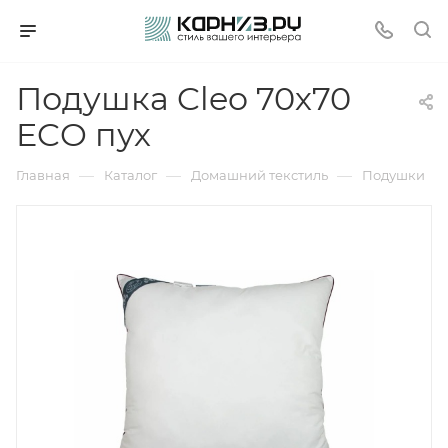
Подушка Cleo 70х70
ECO пух
—
—
—
Главная
Каталог
Домашний текстиль
Подушки