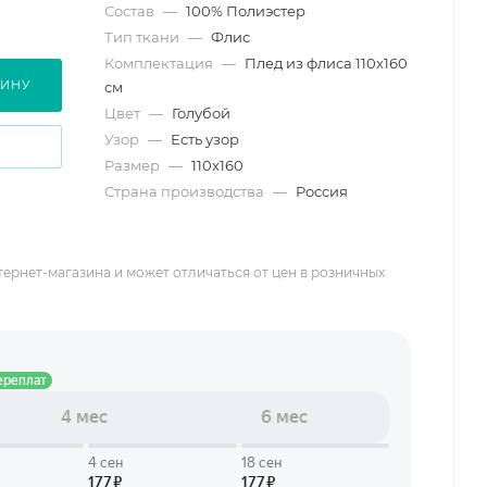
Состав
—
100% Полиэстер
Тип ткани
—
Флис
Комплектация
—
Плед из флиса 110х160
ЗИНУ
см
Цвет
—
Голубой
Узор
—
Есть узор
Размер
—
110х160
Страна производства
—
Россия
тернет-магазина и может отличаться от цен в розничных