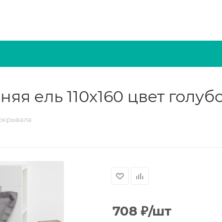
яя ель 110х160 цвет голуб
окрывала
708
₽
/шт