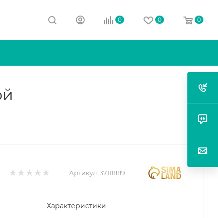
0
0
0
ой
Артикул:
3718889
Характеристики