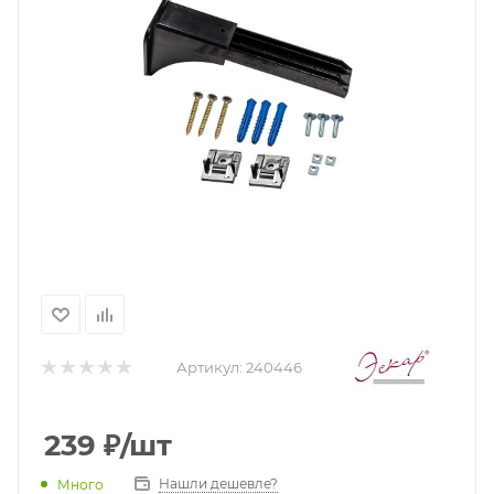
Артикул:
240446
239
₽
/шт
Нашли дешевле?
Много