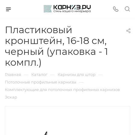
Пластиковый
кронштейн, 16-18 см,
черный (упаковка - 1
компл.)
—
—
—
Главная
Каталог
Карнизы для штор
—
Потолочные профильные карнизы
Комплектующие для потолочных профильных карнизов
Эскар