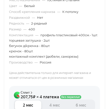
Место назначения
—
Гостиная и Спальня
Цвет
—
Белый
Способ крепления карниза
—
К потолку
Раздвижной
—
Нет
Рядность
—
2-рядный
Размер
—
400
Комплектация
—
профиль пластиковый 400см.- 1шт.
торцевая заглушка - 2шт.
бегунок д/крючка - 80шт.
крючок - 80шт.
монтажный комплект (дюбели, саморезы)
Производство
—
Россия
Цена действительна только для интернет-магазина и
может отличаться от цен в розничных магазинах