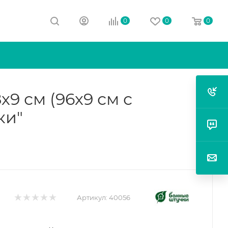
0
0
0
х9 см (96х9 см с
ки"
Артикул:
40056