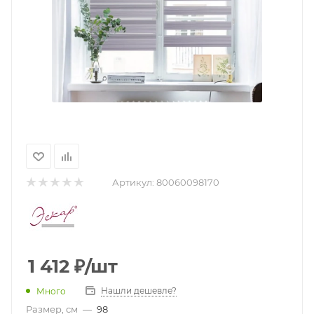
Артикул:
80060098170
1 412
₽
/шт
Нашли дешевле?
Много
Размер, см
—
98