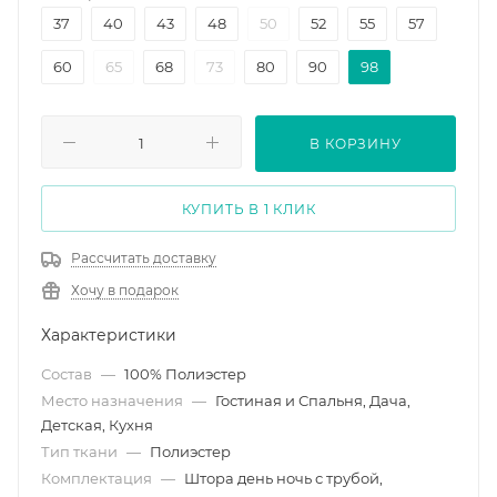
37
40
43
48
50
52
55
57
60
65
68
73
80
90
98
В КОРЗИНУ
КУПИТЬ В 1 КЛИК
Рассчитать доставку
Хочу в подарок
Характеристики
Состав
—
100% Полиэстер
Место назначения
—
Гостиная и Спальня, Дача,
Детская, Кухня
Тип ткани
—
Полиэстер
Комплектация
—
Штора день ночь с трубой,