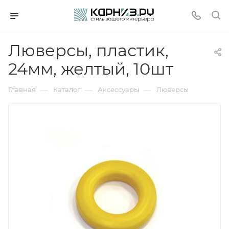
Люверсы, пластик,
24мм, желтый, 10шт
—
—
—
Главная
Каталог
Аксессуары
Люверсы