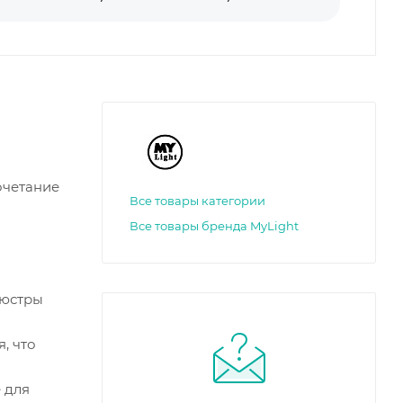
очетание
Все товары категории
Все товары бренда MyLight
люстры
, что
 для