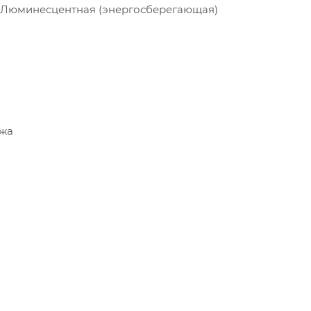
я, Люминесцентная (энергосберегающая)
ежа