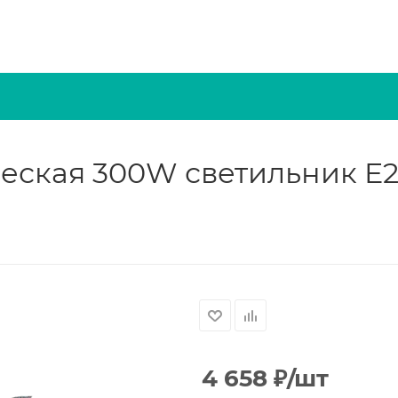
еская 300W светильник E2
4 658
₽
/шт