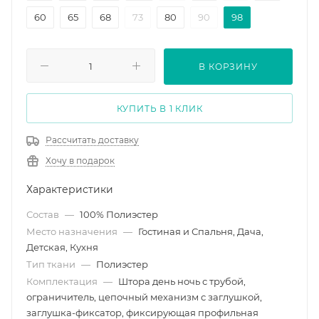
60
65
68
73
80
90
98
В КОРЗИНУ
КУПИТЬ В 1 КЛИК
Рассчитать доставку
Хочу в подарок
Характеристики
Состав
—
100% Полиэстер
Место назначения
—
Гостиная и Спальня, Дача,
Детская, Кухня
Тип ткани
—
Полиэстер
Комплектация
—
Штора день ночь с трубой,
ограничитель, цепочный механизм с заглушкой,
заглушка-фиксатор, фиксирующая профильная