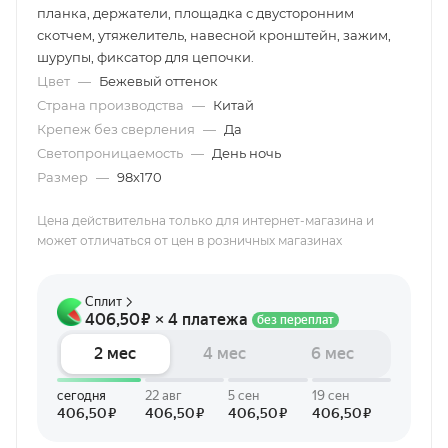
планка, держатели, площадка с двусторонним
скотчем, утяжелитель, навесной кронштейн, зажим,
шурупы, фиксатор для цепочки.
Цвет
—
Бежевый оттенок
Страна производства
—
Китай
Крепеж без сверления
—
Да
Светопроницаемость
—
День ночь
Размер
—
98х170
Цена действительна только для интернет-магазина и
может отличаться от цен в розничных магазинах