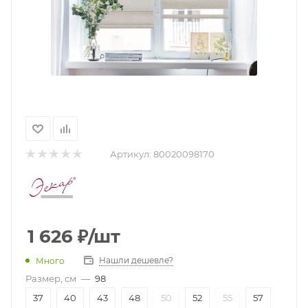
Артикул:
80020098170
1 626
₽
/шт
Нашли дешевле?
Много
Размер, см
—
98
37
40
43
48
50
52
55
57