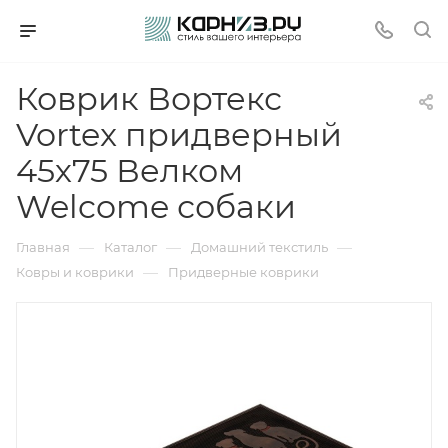
Коврик Вортекс
Vortex придверный
45х75 Велком
Welcome собаки
—
—
—
Главная
Каталог
Домашний текстиль
—
Ковры и коврики
Придверные коврики