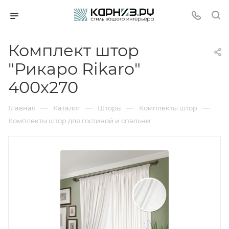
Комплект штор
"Рикаро Rikaro"
400х270
—
—
—
—
Главная
Каталог
Шторы
Комплекты штор
Комплекты штор для гостиной и спальни