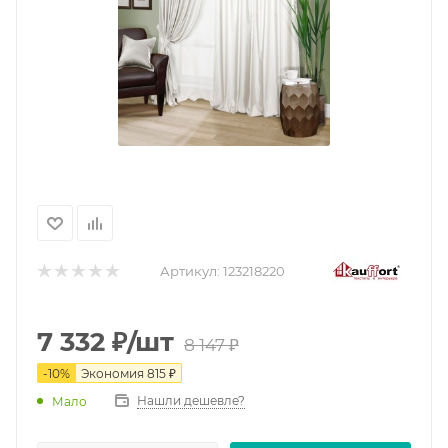
Артикул:
123218220
7 332
₽
/шт
8 147
₽
-
10
%
Экономия
815
₽
Нашли дешевле?
Мало