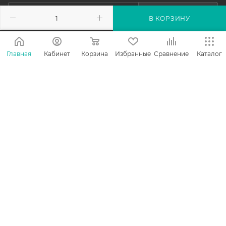
ПОДПИСАТЬСЯ
В КОРЗИНУ
Главная
Кабинет
Корзина
Избранные
Сравнение
Каталог
КАТАЛОГ
АКЦИИ
УСЛУГИ
БРЕНДЫ
КОМПАНИЯ
ИНФОРМАЦИЯ
ПОМОЩЬ