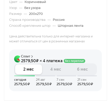
Цвет
—
Коричневый
Узор
—
Без узора
Размер
—
200х270
Страна производства
—
Россия
Способ крепления штор
—
Шторная лента
Цена действительна только для интернет-магазина и
может отличаться от цен в розничных магазинах