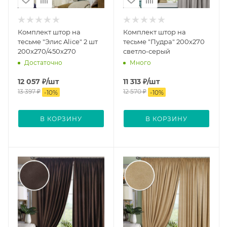
Комплект штор на
Комплект штор на
тесьме "Элис Alice" 2 шт
тесьме "Пудра" 200х270
200x270/450х270
светло-серый
Достаточно
Много
12 057
₽
/шт
11 313
₽
/шт
13 397
₽
12 570
₽
-
10
%
-
10
%
В КОРЗИНУ
В КОРЗИНУ