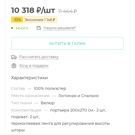
10 318
₽
/шт
11 464
₽
-
10
%
Экономия
1 146
₽
Нашли дешевле?
Много
КУПИТЬ В 1 КЛИК
Рассчитать доставку
Хочу в подарок
Характеристики
Состав
—
100% полиэстер
Место назначения
—
Гостиная и Спальня
Тип ткани
—
Велюр
Комплектация
—
портьера 200х270 см.- 2 шт.,
подхват- 2 шт.,
термоклеевая лента для регулирования высоты
шторы