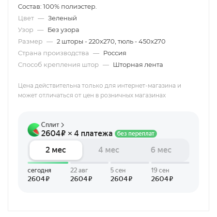
Состав: 100% полиэстер.
Цвет
—
Зеленый
Узор
—
Без узора
Размер
—
2 шторы - 220х270, тюль - 450х270
Страна производства
—
Россия
Способ крепления штор
—
Шторная лента
Цена действительна только для интернет-магазина и
может отличаться от цен в розничных магазинах