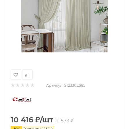
Артикул:
9123302685
10 416
₽
/шт
11 573
₽
-
10
%
Экономия
1 157
₽