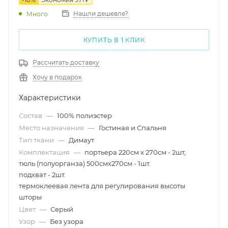
Нашли дешевле?
Много
КУПИТЬ В 1 КЛИК
Рассчитать доставку
Хочу в подарок
Характеристики
Состав
—
100% полиэстер
Место назначения
—
Гостиная и Спальня
Тип ткани
—
Димаут
Комплектация
—
портьера 220см х 270см - 2шт,
тюль (полуорганза) 500смх270см - 1шт.
подхват - 2шт.
термоклеевая лента для регулирования высоты
шторы
Цвет
—
Серый
Узор
—
Без узора