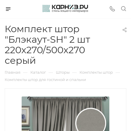
Комплект штор
"Блэкаут-SH" 2 шт
220х270/500х270
серый
—
—
—
—
Главная
Каталог
Шторы
Комплекты штор
Комплекты штор для гостиной и спальни