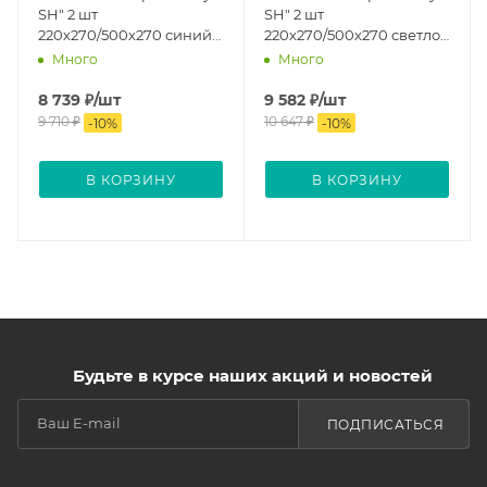
SH" 2 шт
SH" 2 шт
220х270/500х270 синий
220х270/500х270 светло-
светлый
коричневый
Много
Много
8 739
₽
/шт
9 582
₽
/шт
9 710
₽
10 647
₽
-
10
%
-
10
%
В КОРЗИНУ
В КОРЗИНУ
Будьте в курсе наших акций и новостей
ПОДПИСАТЬСЯ