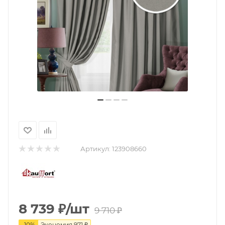
Артикул:
123908660
8 739
₽
/шт
9 710
₽
-
10
%
Экономия
971
₽