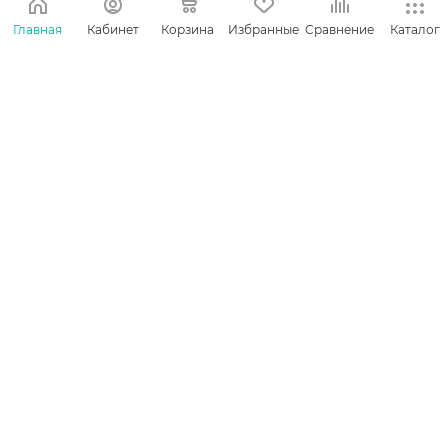
Много
Много
Главная
Кабинет
Корзина
Избранные
Сравнение
Каталог
629
₽
/упак
387
₽
/упак
В КОРЗИНУ
В КОРЗИНУ
Комплект декоративных
Комплект декоративных
зеркал Лион
зеркал Орлеан