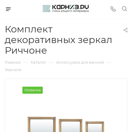
Комплект
декоративных зеркал
Риччоне
—
—
—
Главная
Каталог
Аксессуары для ванной
Зеркала
Новинка