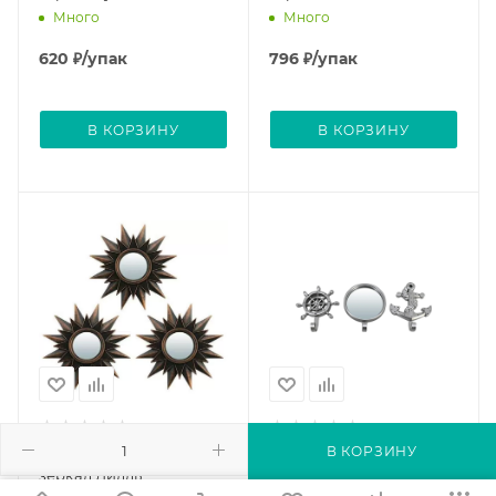
Много
Много
620
₽
/упак
796
₽
/упак
В КОРЗИНУ
В КОРЗИНУ
В КОРЗИНУ
Комплект декоративных
Набор декоративных
зеркал Лилль
крючков и зеркало
Марсель