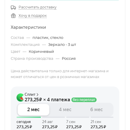
Рассчитать доставку
Хочу в подарок
Характеристики
Состав
—
пластик, стекло
Комплектация
—
Зеркало - 3 шт
Цвет
—
Коричневый
Страна производства
—
Россия
Цена действительна только для интернет-магазина и
может отличаться от цен в розничных магазинах