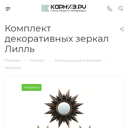
Комплект
декоративных зеркал
Лилль
—
—
—
Главная
Каталог
Аксессуары для ванной
Зеркала
Новинка