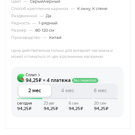
Цвет
—
Серый/черный
Способ крепления карниза
—
К окну, К стене
Раздвижной
—
Да
Рядность
—
1-рядный
Размер
—
80-120 см
Производство
—
Китай
Цена действительна только для интернет-магазина и
может отличаться от цен в розничных магазинах