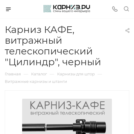
Карниз КАФЕ,
витражный
телескопический
"Цилиндр", черный
—
—
—
Главная
Каталог
Карнизы для штор
Витражные карнизы и штанги