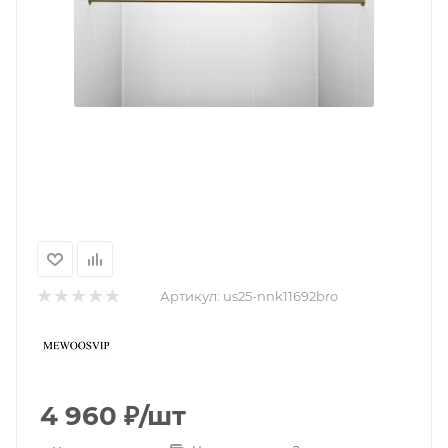
Артикул:
us25-nnk11692bro
4 960
₽
/шт