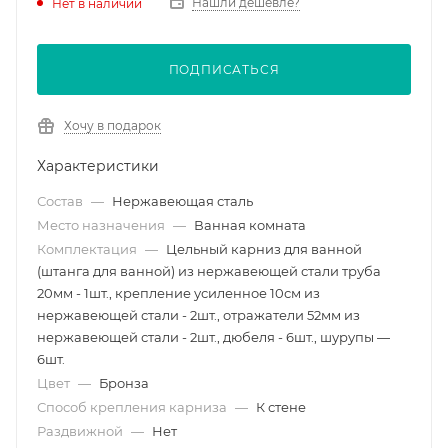
Нашли дешевле?
Нет в наличии
ПОДПИСАТЬСЯ
Хочу в подарок
Характеристики
Состав
—
Нержавеющая сталь
Место назначения
—
Ванная комната
Комплектация
—
Цельный карниз для ванной
(штанга для ванной) из нержавеющей стали труба
20мм - 1шт., крепление усиленное 10см из
нержавеющей стали - 2шт., отражатели 52мм из
нержавеющей стали - 2шт., дюбеля - 6шт., шурупы —
6шт.
Цвет
—
Бронза
Способ крепления карниза
—
К стене
Раздвижной
—
Нет