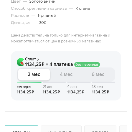
Цвет
—
Золото антик
Способ крепления карниза
—
К стене
Рядность
—
1-рядный
Длина, см
—
300
Цена действительна только для интернет-магазина и
может отличаться от цен в розничных магазинах