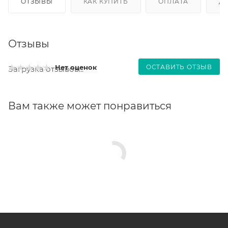
ОТЗЫВЫ
КАК КУПИТЬ
ОПЛАТА
Д
Отзывы
ОСТАВИТЬ ОТЗЫВ
Нет оценок
Загрузка отзывов...
Вам также может понравиться