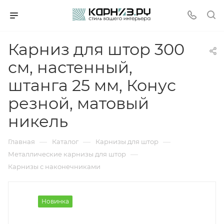
Карниз для штор 300
см, настенный,
штанга 25 мм, Конус
резной, матовый
никель
—
—
—
Главная
Каталог
Карнизы для штор
—
Металлические карнизы для штор
Карнизы с наконечниками
Новинка