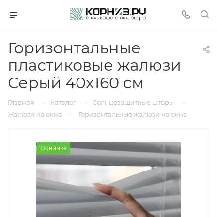
Горизонтальные
пластиковые жалюзи
Серый 40х160 см
—
—
—
Главная
Каталог
Солнцезащитные шторы
—
Жалюзи на окна
Горизонтальные жалюзи на окна
Новинка