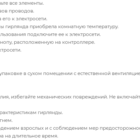
вьте все элементы.
вов проводов.
 его к электросети.
ы гирлянда приобрела комнатную температуру.
ользования подключите ее к электросети.
нопу, расположенную на контроллере.
ктросети.
упаковке в сухом помещении с естественной вентиляцие
елия, избегайте механических повреждений. Не включай
характеристикам гирлянды.
гнем.
людением взрослых и с соблюдением мер предосторожнос
а на длительное время.