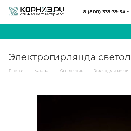
8 (800) 333-39-54
Электрогирлянда светоди
—
—
—
Главная
Каталог
Освещение
Гирлянды и свечи