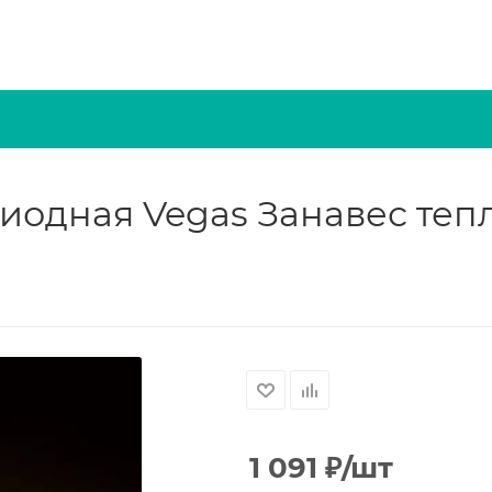
одная Vegas Занавес тепл
1 091
₽
/шт