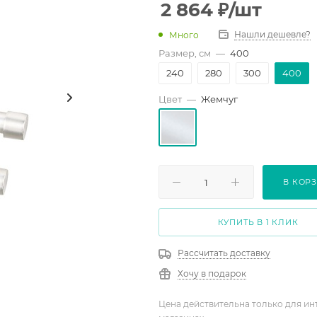
2 864
₽
/шт
Нашли дешевле?
Много
Размер, см
—
400
240
280
300
400
Цвет
—
Жемчуг
В КОР
КУПИТЬ В 1 КЛИК
Рассчитать доставку
Хочу в подарок
Цена действительна только для ин