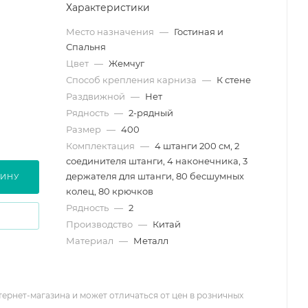
Характеристики
Место назначения
—
Гостиная и
Спальня
Цвет
—
Жемчуг
Способ крепления карниза
—
К стене
Раздвижной
—
Нет
Рядность
—
2-рядный
Размер
—
400
Комплектация
—
4 штанги 200 см, 2
соединителя штанги, 4 наконечника, 3
держателя для штанги, 80 бесшумных
ЗИНУ
колец, 80 крючков
Рядность
—
2
Производство
—
Китай
Материал
—
Металл
тернет-магазина и может отличаться от цен в розничных