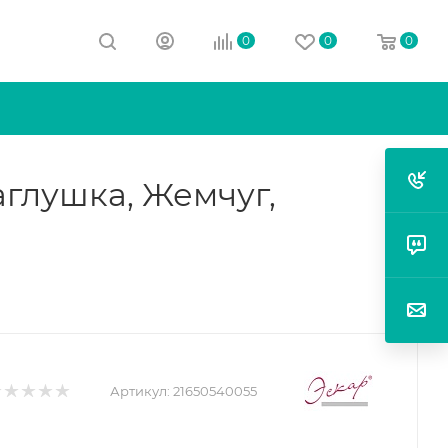
0
0
0
глушка, Жемчуг,
Артикул:
21650540055