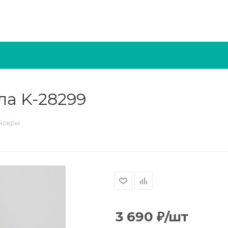
ла K-28299
нсеры
3 690
₽
/шт