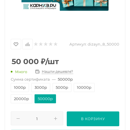
Артикул:
dizayn_8_50000
50 000
₽
/шт
Нашли дешевле?
Много
Сумма сертификата
—
50000p
1000p
3000p
5000p
10000p
20000p
50000p
В КОРЗИНУ