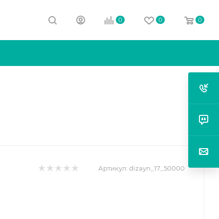
0
0
0
Артикул:
dizayn_17_50000