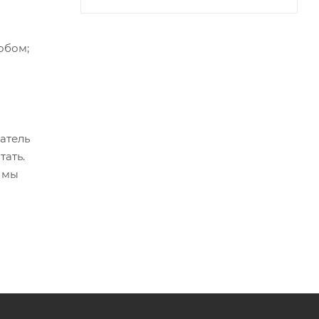
обом;
атель
тать.
у мы