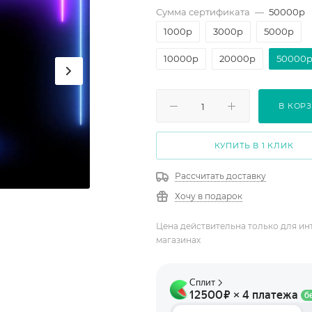
Сумма сертификата
—
50000p
1000p
3000p
5000p
10000p
20000p
50000
В КОР
КУПИТЬ В 1 КЛИК
Рассчитать доставку
Хочу в подарок
Цена действительна только для ин
магазинах