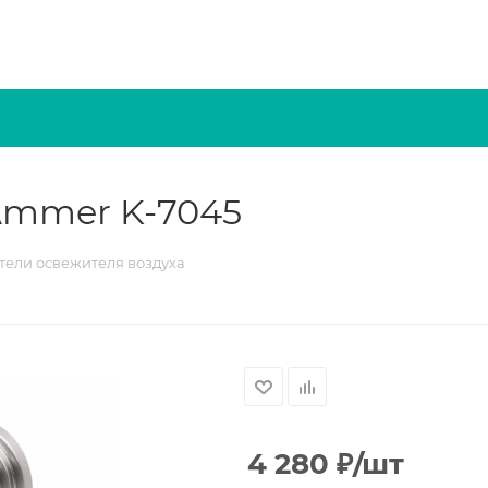
Ammer K-7045
ели освежителя воздуха
4 280
₽
/шт