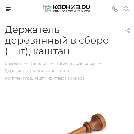
Держатель
деревянный в сборе
(1шт), каштан
—
—
—
Главная
Каталог
Карнизы для штор
—
Деревянные карнизы для штор
Комплектующие для круглых карнизов