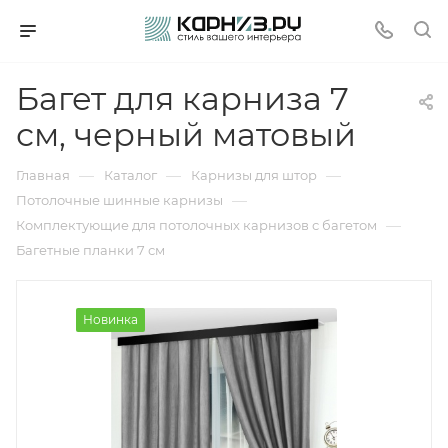
Багет для карниза 7
см, черный матовый
—
—
—
Главная
Каталог
Карнизы для штор
—
Потолочные шинные карнизы
—
Комплектующие для потолочных карнизов с багетом
Багетные планки 7 см
Новинка