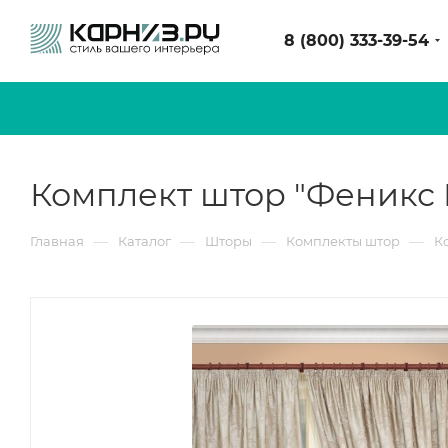
8 (800) 333-39-54
Комплект штор "Феникс F
—
—
—
—
Главная
Каталог
Шторы
Комплекты штор
К