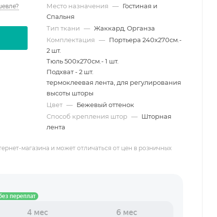
Место назначения
—
Гостиная и
шевле?
Спальня
Тип ткани
—
Жаккард, Органза
Комплектация
—
Портьера 240х270см.-
2 шт.
Тюль 500х270см.- 1 шт.
Подхват - 2 шт.
термоклеевая лента, для регулирования
высоты шторы
Цвет
—
Бежевый оттенок
Способ крепления штор
—
Шторная
лента
тернет-магазина и может отличаться от цен в розничных