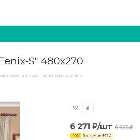
enix-S" 480х270
омплекты штор для гостиной и спальни
6 271
₽
/шт
6 968
₽
-
10
%
Экономия
697
₽