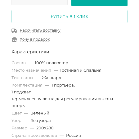
КУПИТЬ В 1 КЛИК
Рассчитать доставку
Хочу в подарок
Характеристики
Состав
—
100% полиэстер
Место назначения
—
Гостиная и Спальня
Тип ткани
—
Жаккард
Комплектация
—
1 портьера,
1 подхват,
термоклеевая лента для регулирования высоты
шторы
Цвет
—
Зеленый
Узор
—
Без узора
Размер
—
200х280
Страна производства
—
Россия