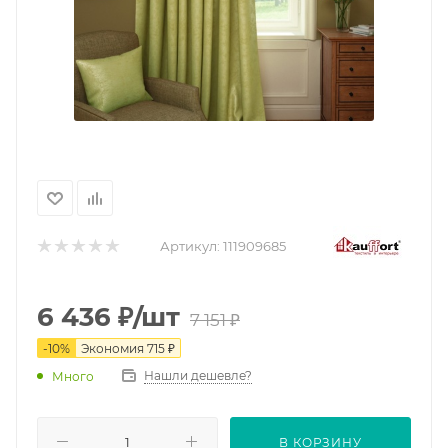
Артикул:
111909685
6 436
₽
/шт
7 151
₽
-
10
%
Экономия
715
₽
Нашли дешевле?
Много
В КОРЗИНУ