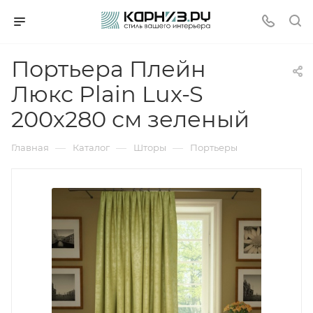
Портьера Плейн
Люкс Plain Lux-S
200х280 см зеленый
—
—
—
Главная
Каталог
Шторы
Портьеры