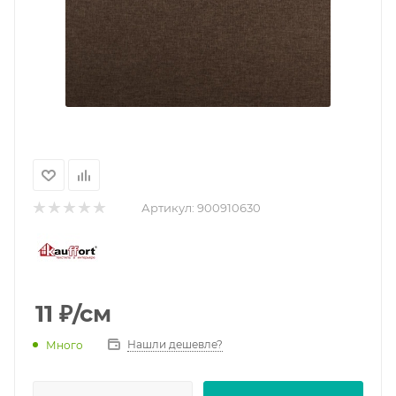
Артикул:
900910630
11
₽
/см
Нашли дешевле?
Много