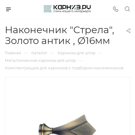
Наконечник "Стрела",
Золото антик , Ø16мм
—
—
—
Главная
Каталог
Карнизы для штор
—
Металлические карнизы для штор
Комплектующие для карнизов с подбором наконечников