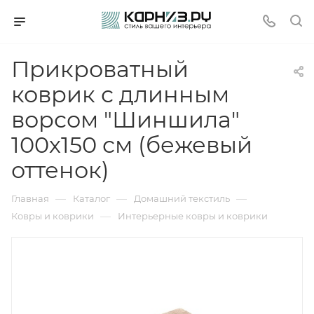
Прикроватный
коврик с длинным
ворсом "Шиншила"
100х150 см (бежевый
оттенок)
—
—
—
Главная
Каталог
Домашний текстиль
—
Ковры и коврики
Интерьерные ковры и коврики