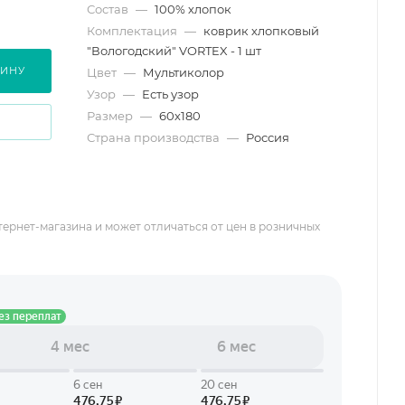
Состав
—
100% хлопок
Комплектация
—
коврик хлопковый
"Вологодский" VORTEX - 1 шт
ЗИНУ
Цвет
—
Мультиколор
Узор
—
Есть узор
Размер
—
60х180
Страна производства
—
Россия
тернет-магазина и может отличаться от цен в розничных