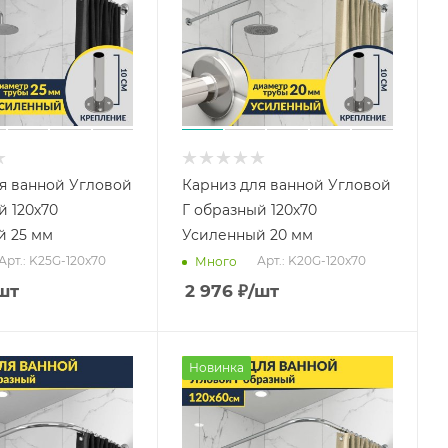
я ванной Угловой
Карниз для ванной Угловой
й 120х70
Г образный 120х70
й 25 мм
Усиленный 20 мм
Арт.: K25G-120x70
Арт.: K20G-120x70
Много
шт
2 976
₽
/шт
Новинка