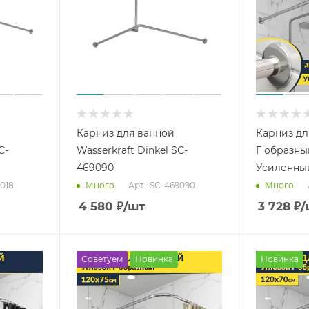
Карниз для ванной
Карниз дл
C-
Wasserkraft Dinkel SC-
Г образны
469090
Усиленны
9018
Арт.: SC-469090
Много
Много
4 580
₽
/шт
3 728
₽
/
Советуем
Новинка
Новинка