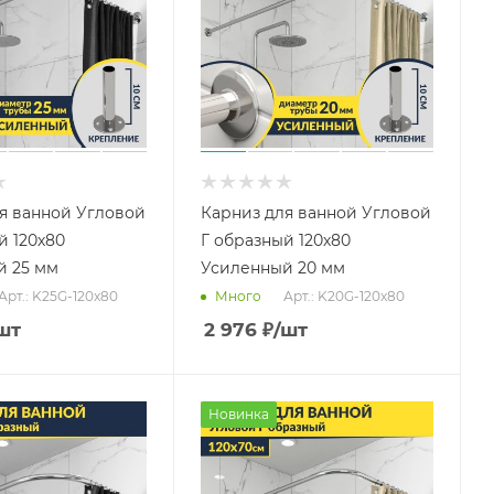
я ванной Угловой
Карниз для ванной Угловой
й 120х80
Г образный 120х80
й 25 мм
Усиленный 20 мм
Арт.: K25G-120x80
Арт.: K20G-120x80
Много
шт
2 976
₽
/шт
Новинка