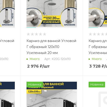
 Угловой
Карниз для ванной Угловой
Карниз дл
Г образный 120х110
Г образны
Усиленный 20 мм
Усиленны
20x110
Арт.: K20G-120x110
Много
Много
2 976
₽
/шт
3 728
₽
/
Новинка
Новинка