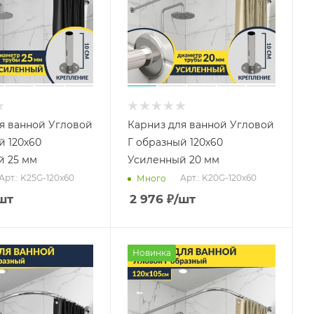
я ванной Угловой
Карниз для ванной Угловой
й 120х60
Г образный 120х60
й 25 мм
Усиленный 20 мм
Арт.: K25G-120x60
Арт.: K20G-120x60
Много
шт
2 976
₽
/шт
Новинка