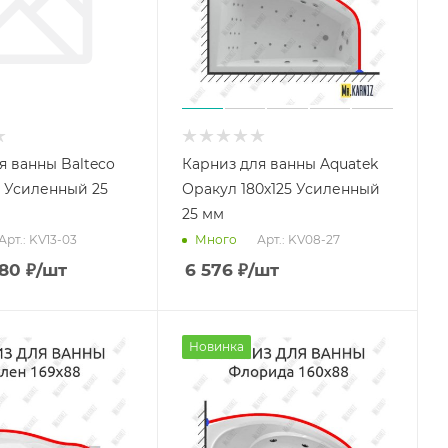
я ванны Balteco
Карниз для ванны Aquatek
17 Усиленный 25
Оракул 180х125 Усиленный
25 мм
Арт.: KV13-03
Арт.: KV08-27
Много
480
₽
/шт
6 576
₽
/шт
Новинка