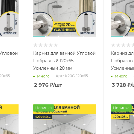
 Угловой
Карниз для ванной Угловой
Карниз дл
Г образный 120х65
Г образны
Усиленный 20 мм
Усиленны
120x65
Арт.: K20G-120x65
Много
Много
2 976
₽
/шт
3 728
₽
/
Новинка
Новинка