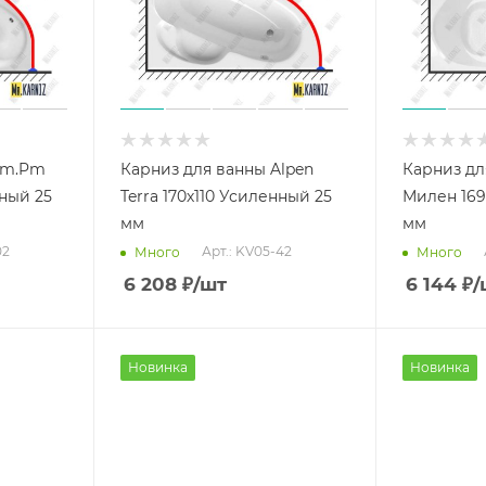
Am.Pm
Карниз для ванны Alpen
Карниз дл
нный 25
Terra 170х110 Усиленный 25
Милен 169
мм
мм
02
Арт.: KV05-42
Много
Много
6 208
₽
/шт
6 144
₽
/
Новинка
Новинка