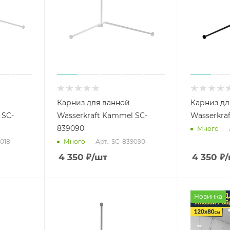
Карниз для ванной
Карниз дл
 SC-
Wasserkraft Kammel SC-
Wasserkraf
839090
Много
9018
Арт.: SC-839090
Много
4 350
₽
/шт
4 350
₽
/
Новинка