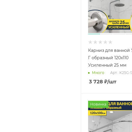
Карниз для ванной
Г образный 120х110
Усиленный 25 мм
Арт.: K25G-1
Много
3 728
₽
/шт
Новинка