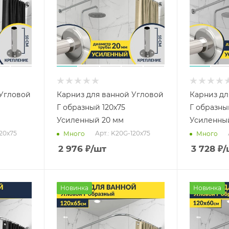
 Угловой
Карниз для ванной Угловой
Карниз дл
Г образный 120х75
Г образны
Усиленный 20 мм
Усиленны
120x75
Арт.: K20G-120x75
Много
Много
2 976
₽
/шт
3 728
₽
/
Новинка
Новинка