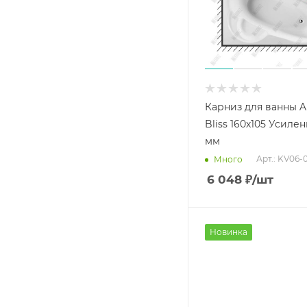
Карниз для ванны 
Bliss 160х105 Усиле
мм
Арт.: KV06-
Много
6 048
₽
/шт
Новинка