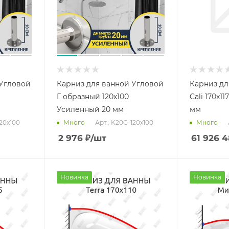
 Угловой
Карниз для ванной Угловой
Карниз дл
Г образный 120х100
Cali 170х1
Усиленный 20 мм
мм
120x100
Арт.: K20G-120x100
Много
Много
2 976
₽
/шт
61 926 
Новинка
Новинка