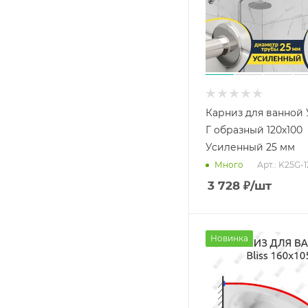
Карниз для ванной
Г образный 120х100
Усиленный 25 мм
Арт.: K25G-
Много
3 728
₽
/шт
Новинка