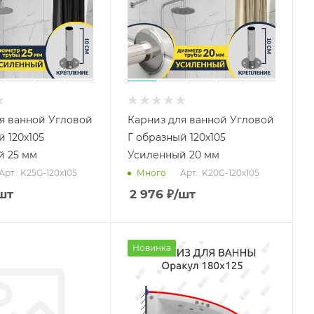
я ванной Угловой
Карниз для ванной Угловой
й 120х105
Г образный 120х105
й 25 мм
Усиленный 20 мм
Арт.: K25G-120x105
Арт.: K20G-120x105
Много
шт
2 976
₽
/шт
Новинка