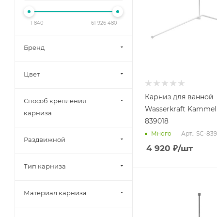
1 840
61 926 480
Бренд
Цвет
Карниз для ванной
Способ крепления
Wasserkraft Kammel
карниза
839018
Арт.: SC-83
Много
Раздвижной
4 920
₽
/шт
Тип карниза
Материал карниза