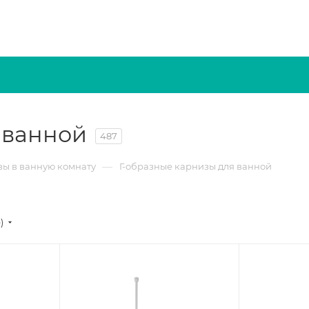
 ванной
487
—
ы в ванную комнату
Г-образные карнизы для ванной
е)