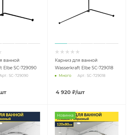
я ванной
Карниз для ванной
t Elbe SC-729090
Wasserkraft Elbe SC-729018
Арт.: SC-729090
Арт.: SC-729018
Много
шт
4 920
₽
/шт
Новинка