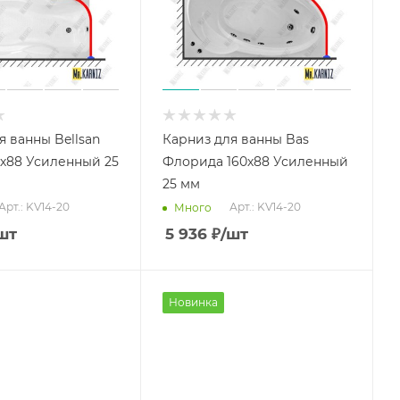
я ванны Bellsan
Карниз для ванны Bas
х88 Усиленный 25
Флорида 160х88 Усиленный
25 мм
Арт.: KV14-20
Арт.: KV14-20
Много
шт
5 936
₽
/шт
Новинка