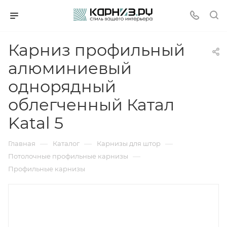
Карниз профильный
алюминиевый
однорядный
облегченный Катал
Katal 5
—
—
—
Главная
Каталог
Карнизы для штор
—
Потолочные профильные карнизы
Профильные карнизы