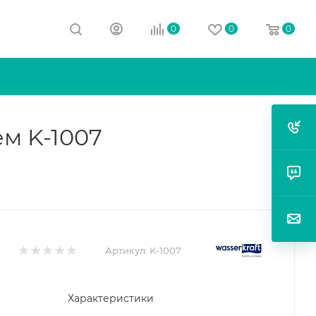
0
0
0
ем K-1007
Артикул:
K-1007
Характеристики