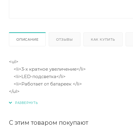
ОПИСАНИЕ
ОТЗЫВЫ
КАК КУПИТЬ
<ul>
<li>3-х кратное увеличение</li>
<li>LED-подсветка</li>
<li>Работает от батареек </li>
</ul>
С этим товаром покупают